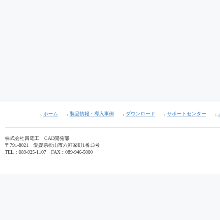
ホーム
製品情報・導入事例
ダウンロード
サポートセンター
株式会社四電工 CAD開発部
〒791-8021 愛媛県松山市六軒家町1番13号
TEL：089-925-1107 FAX：089-946-5000