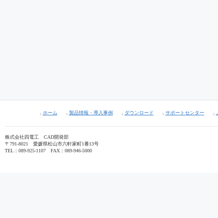
ホーム
製品情報・導入事例
ダウンロード
サポートセンター
株式会社四電工 CAD開発部
〒791-8021 愛媛県松山市六軒家町1番13号
TEL：089-925-1107 FAX：089-946-5000