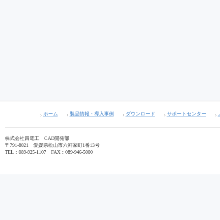
ホーム
製品情報・導入事例
ダウンロード
サポートセンター
株式会社四電工 CAD開発部
〒791-8021 愛媛県松山市六軒家町1番13号
TEL：089-925-1107 FAX：089-946-5000