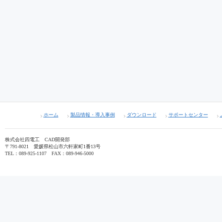
ホーム
製品情報・導入事例
ダウンロード
サポートセンター
株式会社四電工 CAD開発部
〒791-8021 愛媛県松山市六軒家町1番13号
TEL：089-925-1107 FAX：089-946-5000