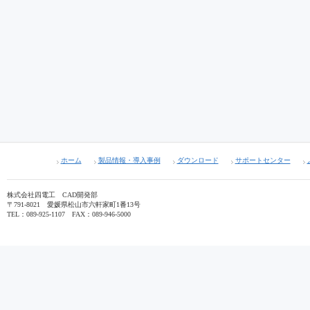
ホーム
製品情報・導入事例
ダウンロード
サポートセンター
株式会社四電工 CAD開発部
〒791-8021 愛媛県松山市六軒家町1番13号
TEL：089-925-1107 FAX：089-946-5000