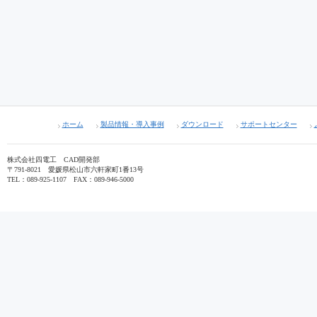
ホーム
製品情報・導入事例
ダウンロード
サポートセンター
株式会社四電工 CAD開発部
〒791-8021 愛媛県松山市六軒家町1番13号
TEL：089-925-1107 FAX：089-946-5000