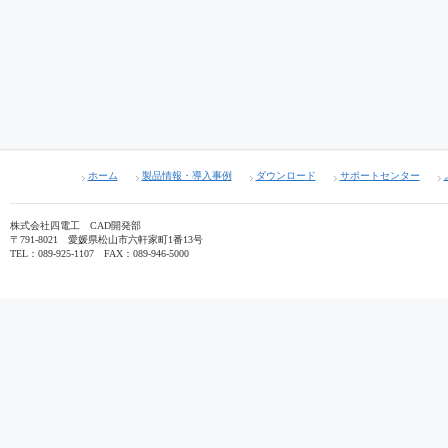
ホーム
製品情報・導入事例
ダウンロード
サポートセンター
株式会社四電工 CAD開発部
〒791-8021 愛媛県松山市六軒家町1番13号
TEL：089-925-1107 FAX：089-946-5000