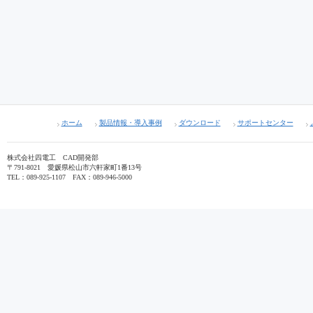
ホーム
製品情報・導入事例
ダウンロード
サポートセンター
株式会社四電工 CAD開発部
〒791-8021 愛媛県松山市六軒家町1番13号
TEL：089-925-1107 FAX：089-946-5000