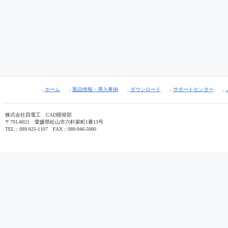
ホーム
製品情報・導入事例
ダウンロード
サポートセンター
株式会社四電工 CAD開発部
〒791-8021 愛媛県松山市六軒家町1番13号
TEL：089-925-1107 FAX：089-946-5000