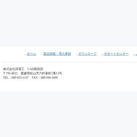
ホーム
製品情報・導入事例
ダウンロード
サポートセンター
株式会社四電工 CAD開発部
〒791-8021 愛媛県松山市六軒家町1番13号
TEL：089-925-1107 FAX：089-946-5000