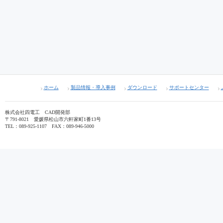
ホーム
製品情報・導入事例
ダウンロード
サポートセンター
株式会社四電工 CAD開発部
〒791-8021 愛媛県松山市六軒家町1番13号
TEL：089-925-1107 FAX：089-946-5000