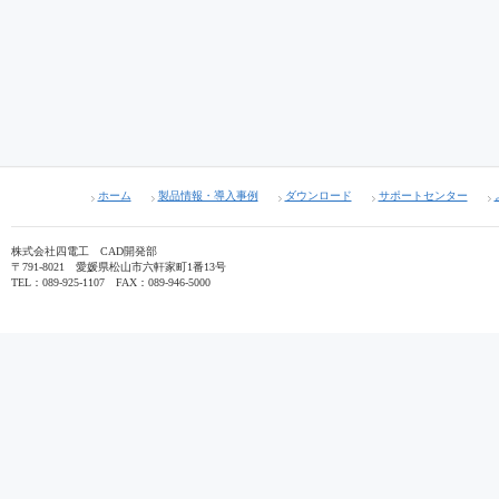
ホーム
製品情報・導入事例
ダウンロード
サポートセンター
株式会社四電工 CAD開発部
〒791-8021 愛媛県松山市六軒家町1番13号
TEL：089-925-1107 FAX：089-946-5000