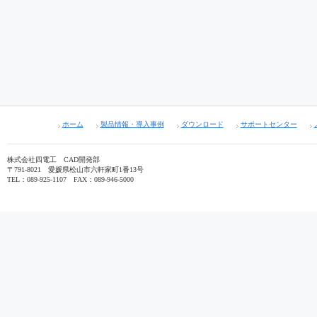
ホーム
製品情報・導入事例
ダウンロード
サポートセンター
株式会社四電工 CAD開発部
〒791-8021 愛媛県松山市六軒家町1番13号
TEL：089-925-1107 FAX：089-946-5000