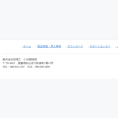
ホーム
製品情報・導入事例
ダウンロード
サポートセンター
株式会社四電工 CAD開発部
〒791-8021 愛媛県松山市六軒家町1番13号
TEL：089-925-1107 FAX：089-946-5000