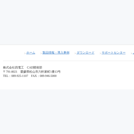
ホーム
製品情報・導入事例
ダウンロード
サポートセンター
株式会社四電工 CAD開発部
〒791-8021 愛媛県松山市六軒家町1番13号
TEL：089-925-1107 FAX：089-946-5000