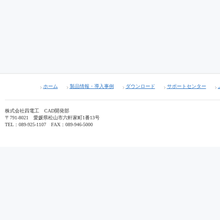
ホーム
製品情報・導入事例
ダウンロード
サポートセンター
株式会社四電工 CAD開発部
〒791-8021 愛媛県松山市六軒家町1番13号
TEL：089-925-1107 FAX：089-946-5000