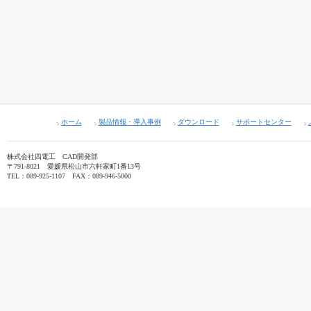
ホーム
製品情報・導入事例
ダウンロード
サポートセンター
株式会社四電工 CAD開発部
〒791-8021 愛媛県松山市六軒家町1番13号
TEL：089-925-1107 FAX：089-946-5000