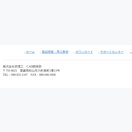
ホーム
製品情報・導入事例
ダウンロード
サポートセンター
株式会社四電工 CAD開発部
〒791-8021 愛媛県松山市六軒家町1番13号
TEL：089-925-1107 FAX：089-946-5000