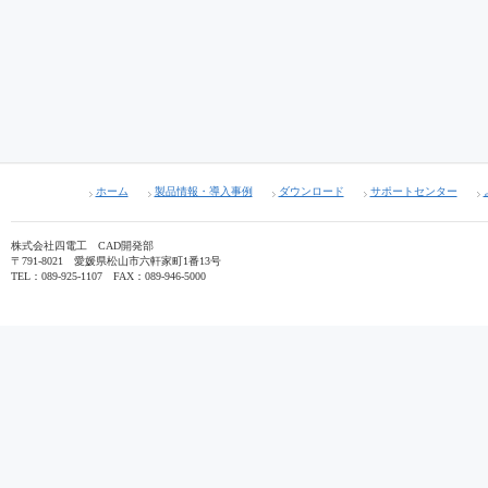
ホーム
製品情報・導入事例
ダウンロード
サポートセンター
株式会社四電工 CAD開発部
〒791-8021 愛媛県松山市六軒家町1番13号
TEL：089-925-1107 FAX：089-946-5000