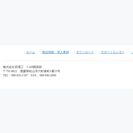
ホーム
製品情報・導入事例
ダウンロード
サポートセンター
株式会社四電工 CAD開発部
〒791-8021 愛媛県松山市六軒家町1番13号
TEL：089-925-1107 FAX：089-946-5000