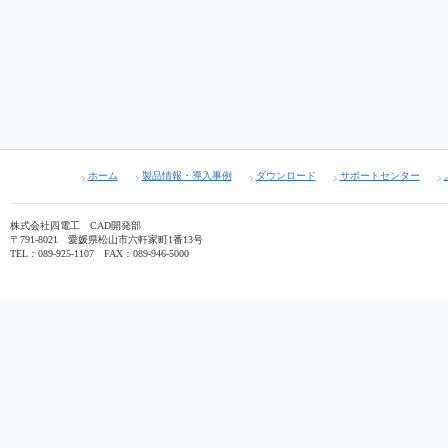
ホーム
製品情報・導入事例
ダウンロード
サポートセンター
株式会社四電工 CAD開発部
〒791-8021 愛媛県松山市六軒家町1番13号
TEL：089-925-1107 FAX：089-946-5000