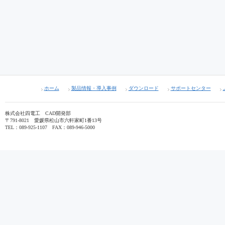
ホーム
製品情報・導入事例
ダウンロード
サポートセンター
株式会社四電工 CAD開発部
〒791-8021 愛媛県松山市六軒家町1番13号
TEL：089-925-1107 FAX：089-946-5000