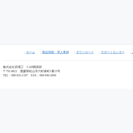
ホーム
製品情報・導入事例
ダウンロード
サポートセンター
株式会社四電工 CAD開発部
〒791-8021 愛媛県松山市六軒家町1番13号
TEL：089-925-1107 FAX：089-946-5000